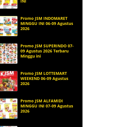
INI
Promo JSM INDOMARET
MINGGU INI 06-09 Agustus
2026
Promo JSM SUPERINDO 07-
09 Agustus 2026 Terbaru
Minggu ini
Promo JSM LOTTEMART
WEEKEND 06-09 Agustus
2026
Promo JSM ALFAMIDI
MINGGU INI 07-09 Agustus
2026