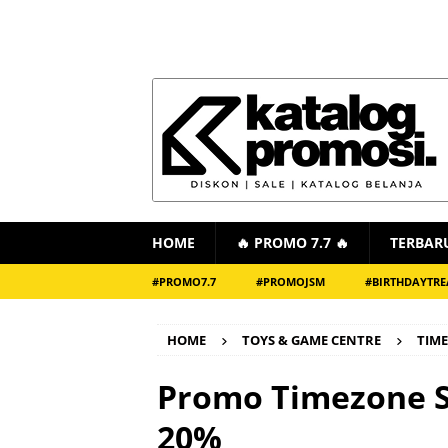
HOME
🔥 PROMO 7.7 🔥
TERBAR
#PROMO7.7
#PROMOJSM
#BIRTHDAYTRE
HOME
TOYS & GAME CENTRE
TIM
Promo Timezone S
20%