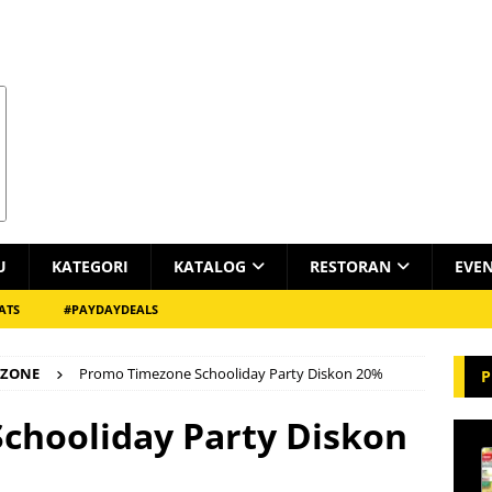
U
KATEGORI
KATALOG
RESTORAN
EVE
ATS
#PAYDAYDEALS
EZONE
Promo Timezone Schooliday Party Diskon 20%
P
chooliday Party Diskon