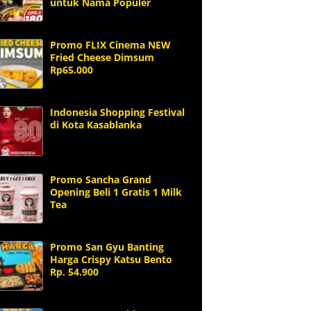
untuk Nama Populer
Promo FLIX Cinema NEW
Fried Cheese Dimsum
Rp65.000
Indonesia Shopping Festival
di Kota Kasablanka
Promo Sancha Grand
Opening Beli 1 Gratis 1 Milk
Tea
Promo San Gyu Banting
Harga Crispy Katsu Bento
Rp. 54.900