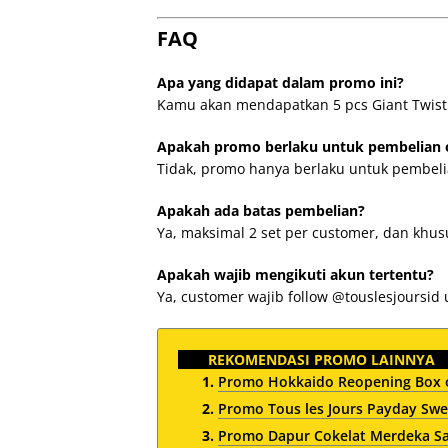
FAQ
Apa yang didapat dalam promo ini?
Kamu akan mendapatkan 5 pcs Giant Twist
Apakah promo berlaku untuk pembelian 
Tidak, promo hanya berlaku untuk pembelia
Apakah ada batas pembelian?
Ya, maksimal 2 set per customer, dan khusu
Apakah wajib mengikuti akun tertentu?
Ya, customer wajib follow @touslesjoursi
REKOMENDASI PROMO LAINNYA
Promo Hokkaido Reopening Box of
Promo Tous les Jours Payday Swe
Promo Dapur Cokelat Merdeka Sal