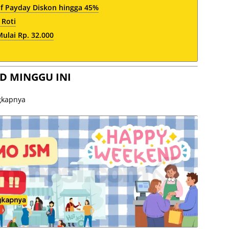
af Payday Diskon hingga 45%
 Roti
lai Rp. 32.000
D MINGGU INI
ngkapnya