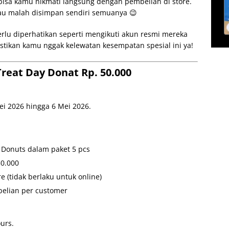
bisa kamu nikmati langsung dengan pembelian di store.
tau malah disimpan sendiri semuanya 😉
erlu diperhatikan seperti mengikuti akun resmi mereka
stikan kamu nggak kelewatan kesempatan spesial ini ya!
Treat Day Donat Rp. 50.000
ei 2026 hingga 6 Mei 2026.
 Donuts dalam paket 5 pcs
50.000
e (tidak berlaku untuk online)
elian per customer
urs.