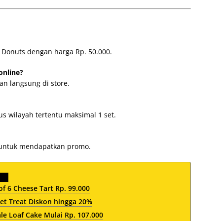
 Donuts dengan harga Rp. 50.000.
online?
n langsung di store.
s wilayah tertentu maksimal 1 set.
d untuk mendapatkan promo.
 6 Cheese Tart Rp. 99.000
et Treat Diskon hingga 20%
e Loaf Cake Mulai Rp. 107.000