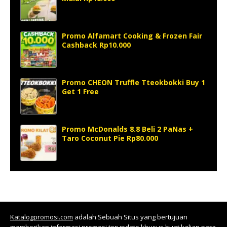
Promo Alfamart Cooking & Frozen Fair
Cashback Rp10.000
Promo CHEON Truffle Tteokbokki Buy 1
Get 1 Free
Promo McDonalds 8.8 Beli 2 PaNas +
Taro Coconut Pie Rp80.000
Katalogpromosi.com
adalah Sebuah Situs yang bertujuan
memberikan informasi promosi terupdate khusus buat kalian para