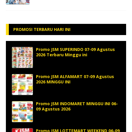
PROMOSI TERBARU HARI INI
Promo JSM SUPERINDO 07-09 Agustus
2026 Terbaru Minggu ini
Promo JSM ALFAMART 07-09 Agustus
2026 MINGGU INI
Promo JSM INDOMARET MINGGU INI 06-
09 Agustus 2026
Promo JSM LOTTEMART WEEKEND 06-09