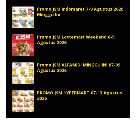
Promo JSM Indomaret 7-9 Agustus 2026
Minggu Ini
Promo JSM Lottemart Weekend 6-9
Agustus 2026
Promo JSM ALFAMIDI MINGGU INI 07-09
Agustus 2026
PROMO JSM HYPERMART 07-13 Agustus
2026