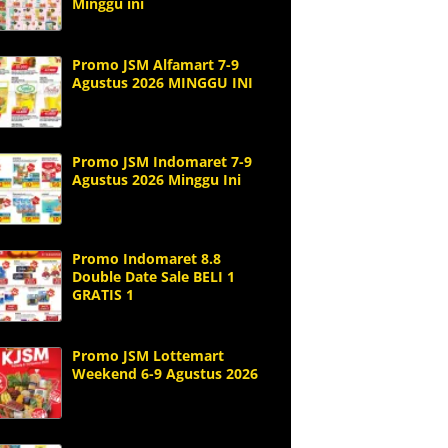
Minggu ini
Promo JSM Alfamart 7-9
Agustus 2026 MINGGU INI
Promo JSM Indomaret 7-9
Agustus 2026 Minggu Ini
Promo Indomaret 8.8
Double Date Sale BELI 1
GRATIS 1
Promo JSM Lottemart
Weekend 6-9 Agustus 2026