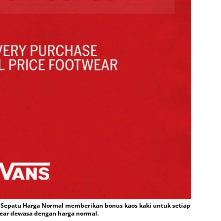
 Sepatu Harga Normal memberikan bonus kaos kaki untuk setiap
ear dewasa dengan harga normal.