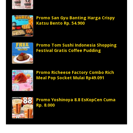
Promo San Gyu Banting Harga Crispy
Katsu Bento Rp. 54.900
Promo Tom Sushi Indonesia Shopping
Festival Gratis Coffee Pudding
Promo Richeese Factory Combo Rich
Meal Pop Socket Mulai Rp49.091
Promo Yoshinoya 8.8 EsKopCen Cuma
Rp. 8.000