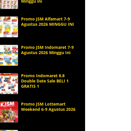
Minggu ini
Promo JSM Alfamart 7-9
Agustus 2026 MINGGU INI
Promo JSM Indomaret 7-9
Agustus 2026 Minggu Ini
Promo Indomaret 8.8
Double Date Sale BELI 1
GRATIS 1
Promo JSM Lottemart
Weekend 6-9 Agustus 2026