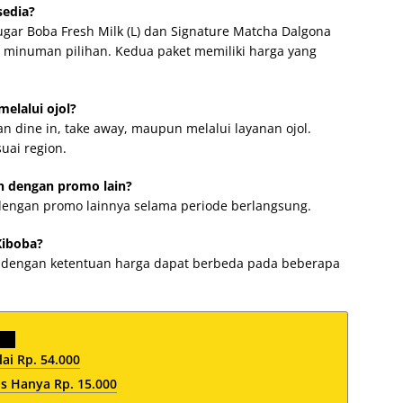
sedia?
gar Boba Fresh Milk (L) dan Signature Matcha Dalgona
ga minuman pilihan. Kedua paket memiliki harga yang
elalui ojol?
 dine in, take away, maupun melalui layanan ojol.
uai region.
n dengan promo lain?
 dengan promo lainnya selama periode berlangsung.
Xiboba?
ba dengan ketentuan harga dapat berbeda pada beberapa
ai Rp. 54.000
s Hanya Rp. 15.000