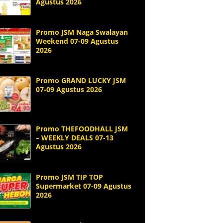
Agustus 2026
Promo JSM Naga Swalayan
Weekend 07-09 Agustus
2026
Promo GRAND LUCKY JSM
07-09 Agustus 2026
Promo THEFOODHALL JSM
– WEEKLY DEALS 07-13
Agustus 2026
Promo JSM TIP TOP
Supermarket 07-09 Agustus
2026