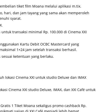
embelian tiket film Moana melalui aplikasi m.tix.
io, hari, dan jam tayang yang sama akan memperoleh
enuhi syarat.
X.
 untuk transaksi minimal Rp. 100.000 di Cinema XXI
enggunakan Kartu Debit OCBC Mastercard yang
aksimal 1×24 jam setelah transaksi berhasil.
 sesuai ketentuan yang berlaku.
uruh lokasi Cinema XXI untuk studio Deluxe dan IMAX
kasi Cinema XXI studio Deluxe, IMAX, dan XXI Café untuk
Gratis 1 Tiket Moana sekaligus promo cashback Rp.
kmati sajian di XXI Café menjadi lebih hemat.