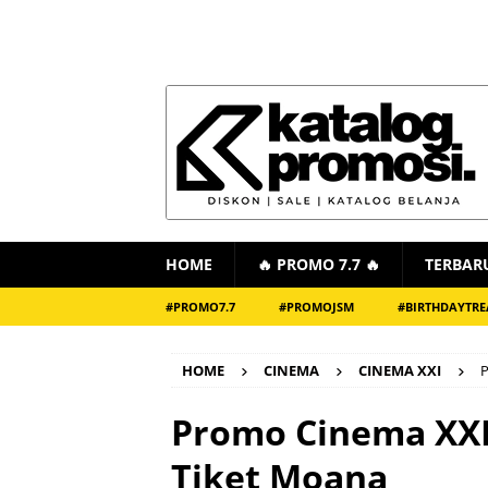
HOME
🔥 PROMO 7.7 🔥
TERBAR
#PROMO7.7
#PROMOJSM
#BIRTHDAYTRE
HOME
CINEMA
CINEMA XXI
P
Promo Cinema XXI 
Tiket Moana