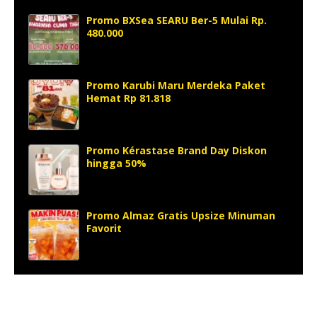
Promo BXSea SEARU Ber-5 Mulai Rp.
480.000
Promo Karubi Maru Merdeka Paket
Hemat Rp 81.818
Promo Kérastase Brand Day Diskon
hingga 50%
Promo Almaz Gratis Upsize Minuman
Favorit