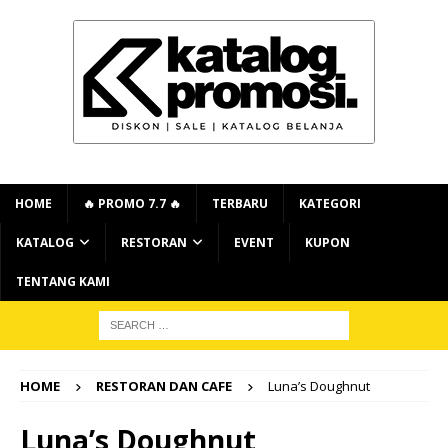
HOME
🔥 PROMO 7.7 🔥
TERBARU
KATEGORI
KATALOG
RESTORAN
EVENT
KUPON
TENTANG KAMI
HOME
RESTORAN DAN CAFE
Luna’s Doughnut
Luna’s Doughnut