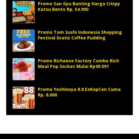
Promo San Gyu Banting Harga Crispy
Katsu Bento Rp. 54.900
Promo Tom Sushi Indonesia Shopping
Festival Gratis Coffee Pudding
Promo Richeese Factory Combo Rich
Meal Pop Socket Mulai Rp49.091
Promo Yoshinoya 8.8 EsKopCen Cuma
Rp. 8.000