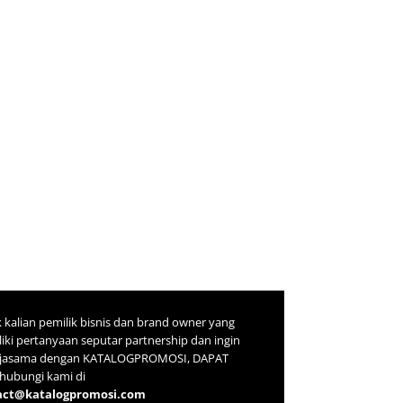
 kalian pemilik bisnis dan brand owner yang
iki pertanyaan seputar partnership dan ingin
rjasama dengan KATALOGPROMOSI, DAPAT
ubungi kami di
act@katalogpromosi.com