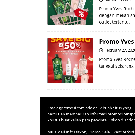
Promo Yves Rocher
dengan mekanisme
outlet tertentu.
Promo Yves
February 27, 202
Promo Yves Roche
tanggal sekarang 
Katalogpromosi.com
adalah Sebuah Situs yang
bertujuan memberikan informasi promosi terup
khusus buat kalian para pencinta Diskon di Indo
Mulai dari Info Diskon, Promo, Sale, Event terkini