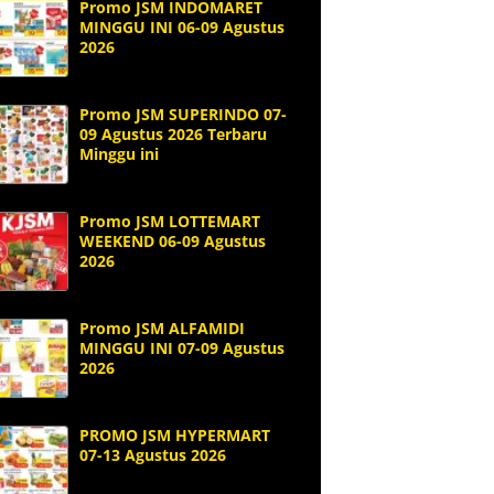
Promo JSM INDOMARET
MINGGU INI 06-09 Agustus
2026
Promo JSM SUPERINDO 07-
09 Agustus 2026 Terbaru
Minggu ini
Promo JSM LOTTEMART
WEEKEND 06-09 Agustus
2026
Promo JSM ALFAMIDI
MINGGU INI 07-09 Agustus
2026
PROMO JSM HYPERMART
07-13 Agustus 2026