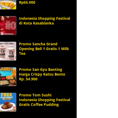
Rp65.000
Indonesia Shopping Festival
di Kota Kasablanka
Promo Sancha Grand
Opening Beli 1 Gratis 1 Milk
Tea
Promo San Gyu Banting
Harga Crispy Katsu Bento
Rp. 54.900
Promo Tom Sushi
Indonesia Shopping Festival
Gratis Coffee Pudding