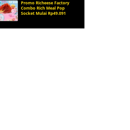
Promo Richeese Factory
Combo Rich Meal Pop
Socket Mulai Rp49.091