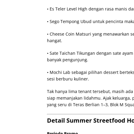
• Es Teler Level High dengan rasa manis da
• Sego Tempong Ubud untuk pencinta maka
• Cheese Coin Matsuri yang menawarkan sen
hangat.
• Sate Taichan Tikungan dengan sate ayam 
banyak pengunjung.
• Mochi Lab sebagai pilihan dessert berte
sesi berburu kuliner.
Tak hanya lima tenant tersebut, masih ad
siap memanjakan lidahmu. Ajak keluarga, 
yang seru di Teras Berlian 1–3, Blok M Squ
Detail Summer Streetfood Ho
Periode Promo