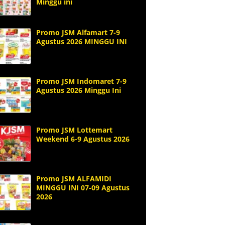
Minggu ini
Promo JSM Alfamart 7-9
Agustus 2026 MINGGU INI
Promo JSM Indomaret 7-9
Agustus 2026 Minggu Ini
Promo JSM Lottemart
Weekend 6-9 Agustus 2026
Promo JSM ALFAMIDI
MINGGU INI 07-09 Agustus
2026