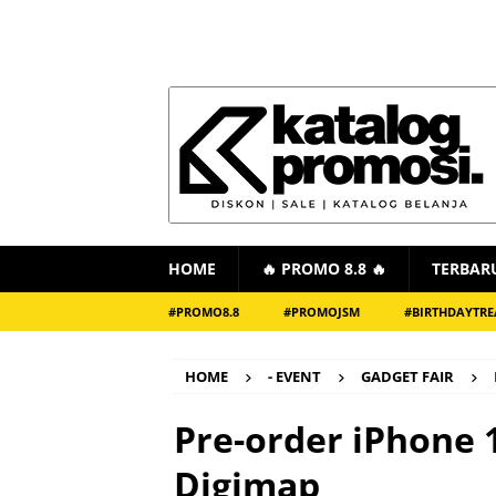
HOME
🔥 PROMO 8.8 🔥
TERBAR
#PROMO8.8
#PROMOJSM
#BIRTHDAYTRE
HOME
- EVENT
GADGET FAIR
Pre-order iPhone 1
Digimap