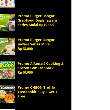
Promo Burger Bangor
GrabFood Deals Jawara
Series Mulai Rp19.000
Promo Burger Bangor
Jawara Series Mulai
Rp18.000
Promo Alfamart Cooking &
Frozen Fair Cashback
Rp10.000
Promo CHEON Truffle
Tteokbokki Buy 1 Get 1
Free