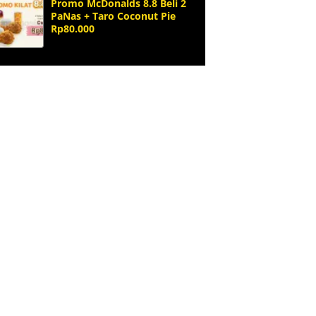
Promo McDonalds 8.8 Beli 2
PaNas + Taro Coconut Pie
Rp80.000