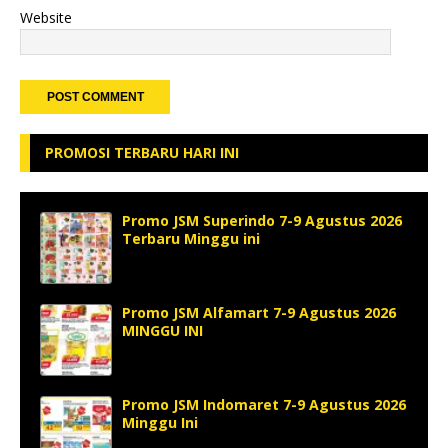
Website
PROMOSI TERBARU HARI INI
Promo JSM Superindo 7-9 Agustus 2026
Terbaru Minggu ini
Promo JSM Alfamart 7-9 Agustus 2026
MINGGU INI
Promo JSM Indomaret 7-9 Agustus 2026
Minggu Ini