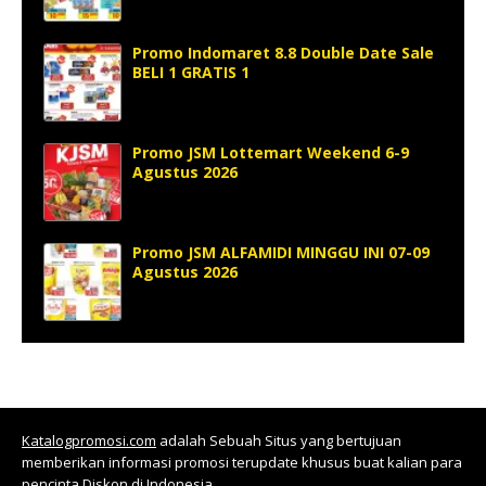
Promo Indomaret 8.8 Double Date Sale
BELI 1 GRATIS 1
Promo JSM Lottemart Weekend 6-9
Agustus 2026
Promo JSM ALFAMIDI MINGGU INI 07-09
Agustus 2026
Katalogpromosi.com
adalah Sebuah Situs yang bertujuan
memberikan informasi promosi terupdate khusus buat kalian para
pencinta Diskon di Indonesia