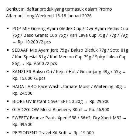
Berikut ini daftar produk yang termasuk dalam Promo
Alfamart Long Weekend 15-18 Januari 2026
POP MIE Goreng Ayam Gledek Cup / Dwr Ayam Pedas Cup
75g / Baso Granat Cup 75g / Kari Lava Cup 75g / 77g / 79g
→ Rp. 10.200 /2 pcs
SEDAAP Mie Ayam Jerit 75g / Bakso Bleduk 77g / Soto 81g
/ Kari Spesial 81g / Kari Mercon Cup 79g / Spicy Laksa Cup
86g → Rp. 9.500 /2 pcs
KANZLER Bakso Ori / Keju / Hot / Gochujang 48g / 55g →
Rp. 15.000 /2 pcs
HADA LABO Face Wash Ultimate Moist / Whitening 50g →
Rp. 24.500
BIORE UV Instant Cover SPF 50 30g → Rp. 29.900
GLAD2GLOW Moist Blueberry 30ml → Rp. 46.900
SWEETY Bronze Pants Xpert S38 / 36+2, Dry Xpert M32 →
Rp. 49.900
PEPSODENT Travel Kit Soft → Rp. 19.500