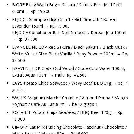
BIORE Body Wash Bright Sakura / Scrub / Pure Mild Refill
400ml → Rp. 19.900
REJOICE Shampoo Hijab 3 in 1 / Rich Smooth / Korean
Lavender 150ml → Rp. 19.900
REJOICE Conditioner Rich Soft Smooth / Korean Jeju 150ml
→ Rp. 37.900
EVANGELINE EDP Red Sakura / Black Sakura / Black Musk /
White Musk / Slice Black Vanilla / Baby Powder 100ml → Rp.
38.500
BRAVENE EDP Code Oud Wood / Code Cool Water 100ml,
Extrait Aqua 100ml → mulai Rp. 42.500
LAY’S Potato Chips Seaweed / Wavy Beef BBQ 31g → beli 1
gratis 1
WALL’S Magnum Matcha Crumble / Almond Panna / Mango
Yoghurt / Café Au Lait 80ml → beli 2 gratis 1
POTABEE Potato Chips Seaweed / BBQ Beef 120g → Rp.
13.900
CIMORY Eat Milk Pudding Chocolate Hazelnut / Chocolate /
Marie Biscuit / Matcha 80g → Rp. 6.900