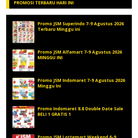
PROMOSI TERBARU HARI INI
Promo JSM Superindo 7-9 Agustus 2026
Terbaru Minggu ini
Promo JSM Alfamart 7-9 Agustus 2026
MINGGU INI
Promo JSM Indomaret 7-9 Agustus 2026
Minggu Ini
Promo Indomaret 8.8 Double Date Sale
BELI 1 GRATIS 1
Promo JSM Lottemart Weekend 6-9