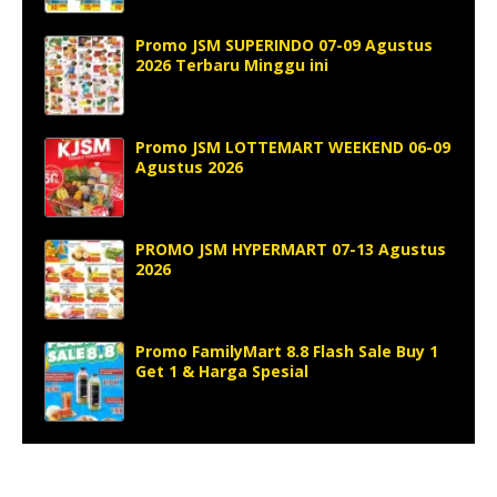
Promo JSM SUPERINDO 07-09 Agustus
2026 Terbaru Minggu ini
Promo JSM LOTTEMART WEEKEND 06-09
Agustus 2026
PROMO JSM HYPERMART 07-13 Agustus
2026
Promo FamilyMart 8.8 Flash Sale Buy 1
Get 1 & Harga Spesial