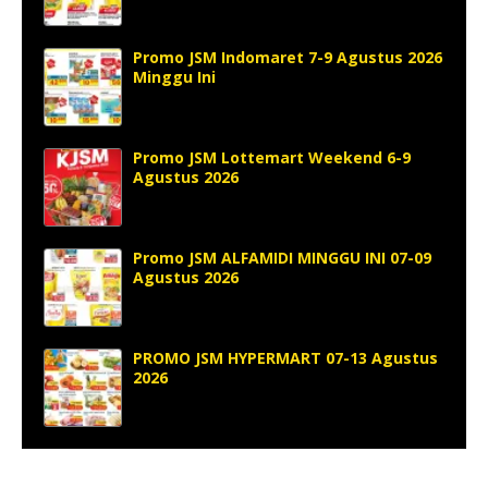
Promo JSM Indomaret 7-9 Agustus 2026
Minggu Ini
Promo JSM Lottemart Weekend 6-9
Agustus 2026
Promo JSM ALFAMIDI MINGGU INI 07-09
Agustus 2026
PROMO JSM HYPERMART 07-13 Agustus
2026