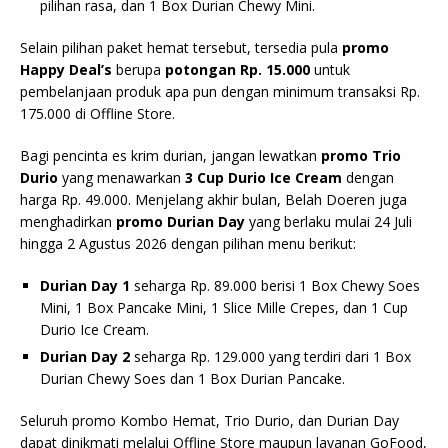
pilihan rasa, dan 1 Box Durian Chewy Mini.
Selain pilihan paket hemat tersebut, tersedia pula
promo
Happy Deal’s
berupa
potongan Rp. 15.000
untuk
pembelanjaan produk apa pun dengan minimum transaksi Rp.
175.000 di Offline Store.
Bagi pencinta es krim durian, jangan lewatkan
promo Trio
Durio
yang menawarkan
3 Cup Durio Ice Cream
dengan
harga Rp. 49.000. Menjelang akhir bulan, Belah Doeren juga
menghadirkan
promo Durian Day
yang berlaku mulai 24 Juli
hingga 2 Agustus 2026 dengan pilihan menu berikut:
Durian Day 1
seharga Rp. 89.000 berisi 1 Box Chewy Soes
Mini, 1 Box Pancake Mini, 1 Slice Mille Crepes, dan 1 Cup
Durio Ice Cream.
Durian Day 2
seharga Rp. 129.000 yang terdiri dari 1 Box
Durian Chewy Soes dan 1 Box Durian Pancake.
Seluruh promo Kombo Hemat, Trio Durio, dan Durian Day
dapat dinikmati melalui Offline Store maupun layanan GoFood,