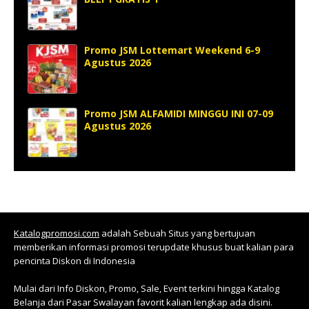
Promo JSM Lottemart Weekend 6-9
Agustus 2026
Promo JSM ALFAMIDI MINGGU INI 07-09
Agustus 2026
Katalogpromosi.com
adalah Sebuah Situs yang bertujuan
memberikan informasi promosi terupdate khusus buat kalian para
pencinta Diskon di Indonesia
Mulai dari Info Diskon, Promo, Sale, Event terkini hingga Katalog
Belanja dari Pasar Swalayan favorit kalian lengkap ada disini.