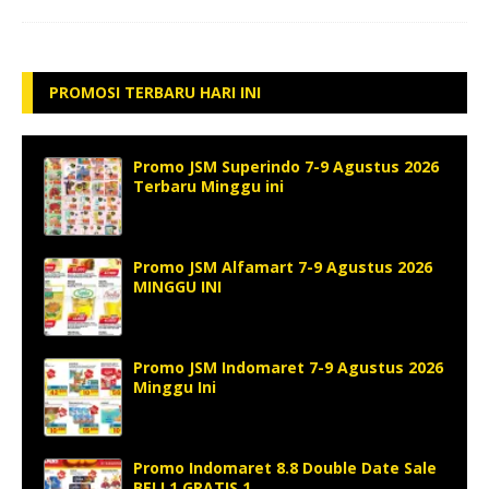
PROMOSI TERBARU HARI INI
Promo JSM Superindo 7-9 Agustus 2026
Terbaru Minggu ini
Promo JSM Alfamart 7-9 Agustus 2026
MINGGU INI
Promo JSM Indomaret 7-9 Agustus 2026
Minggu Ini
Promo Indomaret 8.8 Double Date Sale
BELI 1 GRATIS 1