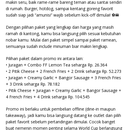
makin seru, baik rame-rame bareng teman atau santai sendiri
di rumah. Burger, hotdog, sampai kentang goreng favorit
sudah siap jadi “amunisi” wajib sebelum kick-off dimulai! ⚽🍔
Dengan pilihan paket yang lengkap dan harga yang masih
ramah di kantong, kamu bisa langsung pilih sesuai kebutuhan
nobar kamu. Mulai dari paket simpel sampai paket ramean,
semuanya sudah include minuman biar makin lengkap.
Pilihan paket dalam promo ini antara lain:
• Juragan + Combo FF Lemon Tea seharga Rp. 26.364
• 2 Pitik Cheese + 2 French Fries + 2 Drink seharga Rp. 52.273
• Juragan + Creamy Garlic + Bangor Sausage + 3 French Fries
+ 3 Drink seharga Rp. 78.182
• Pitik Cheese + Juragan + Creamy Garlic + Bangor Sausage +
4 French Fries + 4 Drink seharga Rp. 104.545
Promo ini berlaku untuk pembelian offline (dine-in maupun
takeaway), jadi kamu bisa langsung datang ke outlet dan pilih
paket favorit sebelum pertandingan dimulai. Cocok banget
buat nemenin momen penting selama World Cup berlangsung