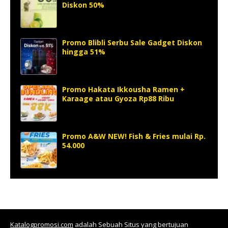
Diskon 50%
Promo Blibli Serbu Sale Gadget Diskon
hingga 51%
Promo Hakata Ikkousha Ramen +
Karaage atau Gyoza Rp88 Ribu
Promo A&W NEW! Fish & Fries mulai Rp.
54.000
Katalogpromosi.com
adalah Sebuah Situs yang bertujuan