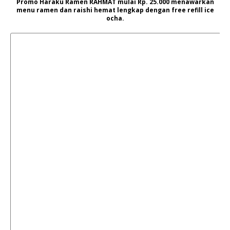
Promo Haraku Ramen RAHMAT mulai Rp. 25.000 menawarkan
menu ramen dan raishi hemat lengkap dengan free refill ice
ocha.