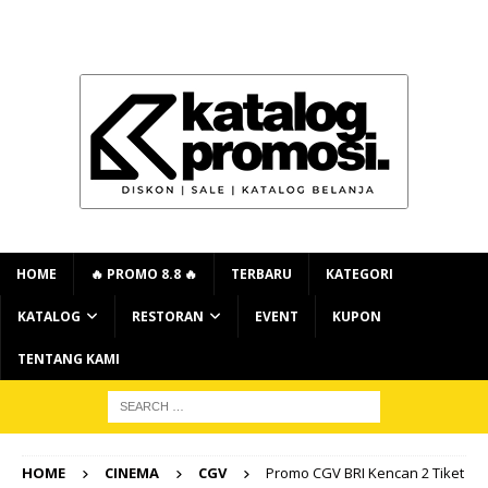
HOME
🔥 PROMO 8.8 🔥
TERBARU
KATEGORI
KATALOG
RESTORAN
EVENT
KUPON
TENTANG KAMI
HOME
CINEMA
CGV
Promo CGV BRI Kencan 2 Tiket