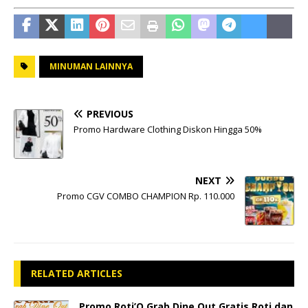
MINUMAN LAINNYA
PREVIOUS
Promo Hardware Clothing Diskon Hingga 50%
NEXT
Promo CGV COMBO CHAMPION Rp. 110.000
RELATED ARTICLES
Promo Roti’O Grab Dine Out Gratis Roti dan