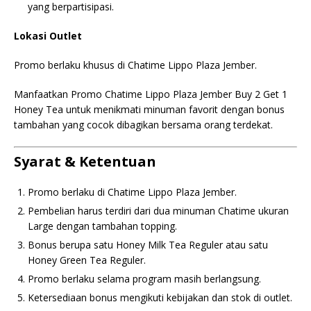
yang berpartisipasi.
Lokasi Outlet
Promo berlaku khusus di Chatime Lippo Plaza Jember.
Manfaatkan Promo Chatime Lippo Plaza Jember Buy 2 Get 1
Honey Tea untuk menikmati minuman favorit dengan bonus
tambahan yang cocok dibagikan bersama orang terdekat.
Syarat & Ketentuan
Promo berlaku di Chatime Lippo Plaza Jember.
Pembelian harus terdiri dari dua minuman Chatime ukuran
Large dengan tambahan topping.
Bonus berupa satu Honey Milk Tea Reguler atau satu
Honey Green Tea Reguler.
Promo berlaku selama program masih berlangsung.
Ketersediaan bonus mengikuti kebijakan dan stok di outlet.