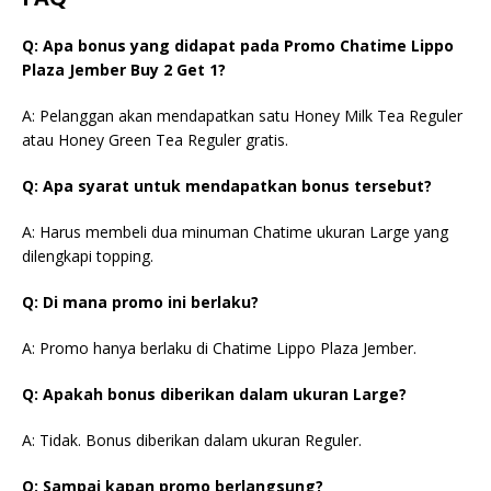
Q: Apa bonus yang didapat pada Promo Chatime Lippo
Plaza Jember Buy 2 Get 1?
A: Pelanggan akan mendapatkan satu Honey Milk Tea Reguler
atau Honey Green Tea Reguler gratis.
Q: Apa syarat untuk mendapatkan bonus tersebut?
A: Harus membeli dua minuman Chatime ukuran Large yang
dilengkapi topping.
Q: Di mana promo ini berlaku?
A: Promo hanya berlaku di Chatime Lippo Plaza Jember.
Q: Apakah bonus diberikan dalam ukuran Large?
A: Tidak. Bonus diberikan dalam ukuran Reguler.
Q: Sampai kapan promo berlangsung?