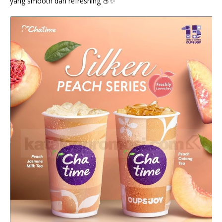
yang smooth dan refreshing 🍑✨