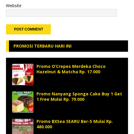
Website
PROMOSI TERBARU HARI INI
Promo O’Crepes Merdeka Choco
Hazelnut & Matcha Rp. 17.000
Promo Nanyang Sponge Cake Buy 1 Get
1 Free Mulai Rp. 79.000
Promo BXSea SEARU Ber-5 Mulai Rp.
480.000