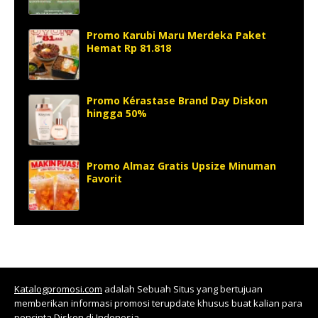
Promo Karubi Maru Merdeka Paket
Hemat Rp 81.818
Promo Kérastase Brand Day Diskon
hingga 50%
Promo Almaz Gratis Upsize Minuman
Favorit
Katalogpromosi.com
adalah Sebuah Situs yang bertujuan
memberikan informasi promosi terupdate khusus buat kalian para
pencinta Diskon di Indonesia