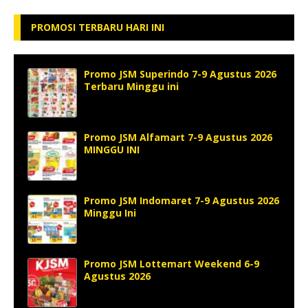
PROMOSI TERBARU HARI INI
Promo JSM Superindo 7-9 Agustus 2026
Terbaru Minggu ini
Promo JSM Alfamart 7-9 Agustus 2026
MINGGU INI
Promo JSM Indomaret 7-9 Agustus 2026
Minggu Ini
Promo JSM Lottemart Weekend 6-9
Agustus 2026