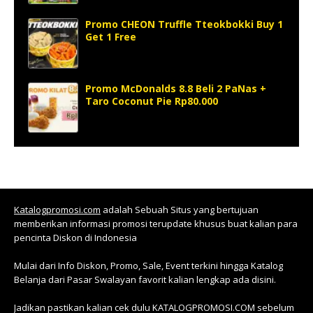
Promo CHEON Truffle Tteokbokki Buy 1
Get 1 Free
Promo McDonalds 8.8 Beli 2 PaNas +
Taro Coconut Pie Rp80.000
Katalogpromosi.com
adalah Sebuah Situs yang bertujuan
memberikan informasi promosi terupdate khusus buat kalian para
pencinta Diskon di Indonesia
Mulai dari Info Diskon, Promo, Sale, Event terkini hingga Katalog
Belanja dari Pasar Swalayan favorit kalian lengkap ada disini.
Jadikan pastikan kalian cek dulu KATALOGPROMOSI.COM sebelum