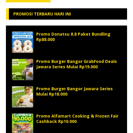
PROMOSI TERBARU HARI INI
Promo Donatsu 8.8 Paket Bundling
Rp88.000
Promo Burger Bangor GrabFood Deals
Jawara Series Mulai Rp19.000
Promo Burger Bangor Jawara Series
Mulai Rp18.000
Promo Alfamart Cooking & Frozen Fair
Cashback Rp10.000