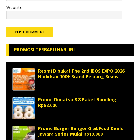
Website
PROMOSI TERBARU HARI INI
Resmi Dibuka! The 2nd IBOS EXPO 2026
Hadirkan 100+ Brand Peluang Bisnis
Promo Donatsu 8.8 Paket Bundling
Rp88.000
Promo Burger Bangor GrabFood Deals
Jawara Series Mulai Rp19.000