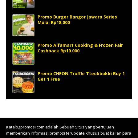
Promo Burger Bangor Jawara Series
Mulai Rp18.000
Promo Alfamart Cooking & Frozen Fair
Cashback Rp10.000
Promo CHEON Truffle Tteokbokki Buy 1
Get 1 Free
Katalogpromosi.com
adalah Sebuah Situs yang bertujuan
memberikan informasi promosi terupdate khusus buat kalian para