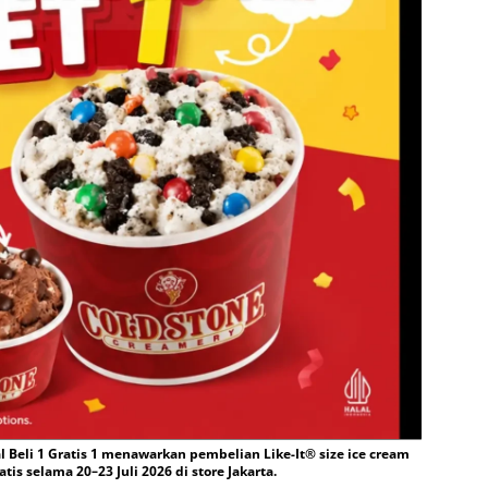
 Beli 1 Gratis 1 menawarkan pembelian Like-It® size ice cream
is selama 20–23 Juli 2026 di store Jakarta.