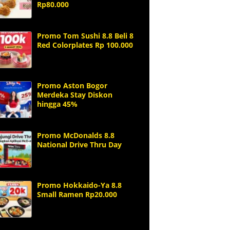
Rp80.000
Promo Tom Sushi 8.8 Beli 8
Red Colorplates Rp 100.000
Promo Aston Bogor
Merdeka Stay Diskon
hingga 45%
Promo McDonalds 8.8
National Drive Thru Day
Promo Hokkaido-Ya 8.8
Small Ramen Rp20.000