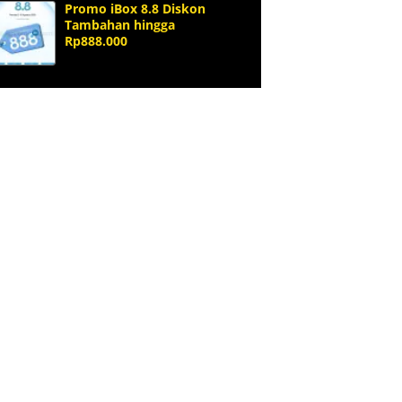
Promo iBox 8.8 Diskon
Tambahan hingga
Rp888.000