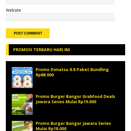
Website
PROMOSI TERBARU HARI INI
Promo Donatsu 8.8 Paket Bundling
Rp88.000
Promo Burger Bangor GrabFood Deals
Jawara Series Mulai Rp19.000
Promo Burger Bangor Jawara Series
Mulai Rp18.000