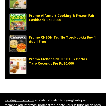
Promo Alfamart Cooking & Frozen Fair
Cashback Rp10.000
Promo CHEON Truffle Tteokbokki Buy 1
Get 1 Free
Promo McDonalds 8.8 Beli 2 PaNas +
Taro Coconut Pie Rp80.000
Katalogpromosi.com
adalah Sebuah Situs yang bertujuan
memberikan informasi promosi terupdate khusus buat kalian para