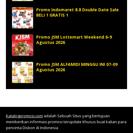
Promo Indomaret 8.8 Double Date Sale
BELI 1 GRATIS 1
Promo JSM Lottemart Weekend 6-9
Agustus 2026
Promo JSM ALFAMIDI MINGGU INI 07-09
Agustus 2026
Katalogpromosi.com
adalah Sebuah Situs yang bertujuan
memberikan informasi promosi terupdate khusus buat kalian para
pencinta Diskon di Indonesia