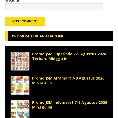
Website
PROMOSI TERBARU HARI INI
Promo JSM Superindo 7-9 Agustus 2026
Terbaru Minggu ini
Promo JSM Alfamart 7-9 Agustus 2026
MINGGU INI
Promo JSM Indomaret 7-9 Agustus 2026
Minggu Ini