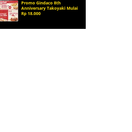
Promo Gindaco 8th
Anniversary Takoyaki Mulai
Rp 18.000