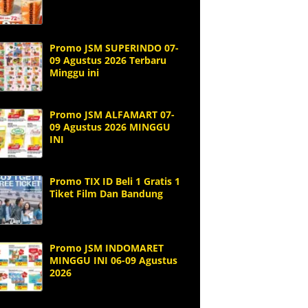
Promo JSM SUPERINDO 07-
09 Agustus 2026 Terbaru
Minggu ini
Promo JSM ALFAMART 07-
09 Agustus 2026 MINGGU
INI
Promo TIX ID Beli 1 Gratis 1
Tiket Film Dan Bandung
Promo JSM INDOMARET
MINGGU INI 06-09 Agustus
2026