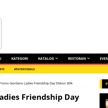
U
KATEGORI
KATALOG
RESTORAN
EVE
ATS
#PAYDAYDEALS
Promo Giordano Ladies Friendship Day Diskon 30%
P
adies Friendship Day