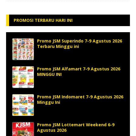
PROMOSI TERBARU HARI INI
Promo JSM Superindo 7-9 Agustus 2026
Terbaru Minggu ini
Promo JSM Alfamart 7-9 Agustus 2026
MINGGU INI
Promo JSM Indomaret 7-9 Agustus 2026
Minggu Ini
Promo JSM Lottemart Weekend 6-9
Agustus 2026