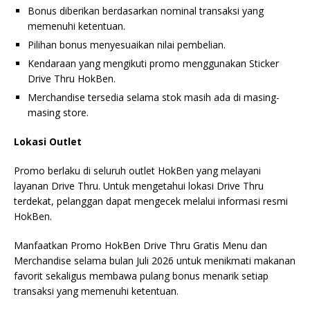
Bonus diberikan berdasarkan nominal transaksi yang
memenuhi ketentuan.
Pilihan bonus menyesuaikan nilai pembelian.
Kendaraan yang mengikuti promo menggunakan Sticker
Drive Thru HokBen.
Merchandise tersedia selama stok masih ada di masing-
masing store.
Lokasi Outlet
Promo berlaku di seluruh outlet HokBen yang melayani
layanan Drive Thru. Untuk mengetahui lokasi Drive Thru
terdekat, pelanggan dapat mengecek melalui informasi resmi
HokBen.
Manfaatkan Promo HokBen Drive Thru Gratis Menu dan
Merchandise selama bulan Juli 2026 untuk menikmati makanan
favorit sekaligus membawa pulang bonus menarik setiap
transaksi yang memenuhi ketentuan.