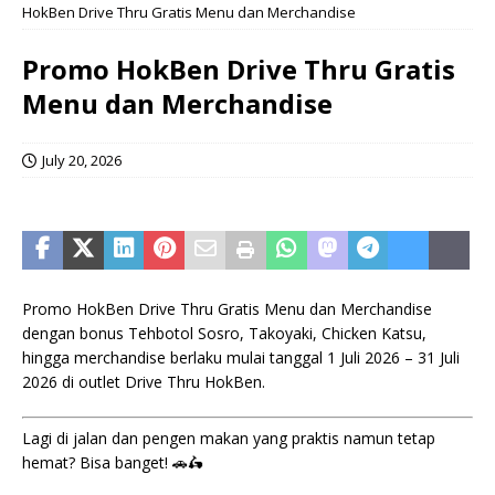
HokBen Drive Thru Gratis Menu dan Merchandise
Promo HokBen Drive Thru Gratis
Menu dan Merchandise
July 20, 2026
Promo HokBen Drive Thru Gratis Menu dan Merchandise
dengan bonus Tehbotol Sosro, Takoyaki, Chicken Katsu,
hingga merchandise berlaku mulai tanggal 1 Juli 2026 – 31 Juli
2026 di outlet Drive Thru HokBen.
Lagi di jalan dan pengen makan yang praktis namun tetap
hemat? Bisa banget! 🚗🛵