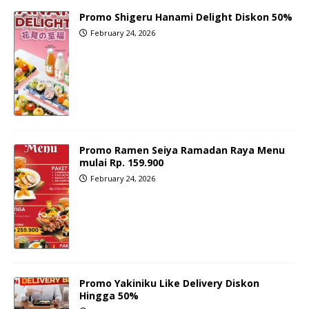
Promo Shigeru Hanami Delight Diskon 50%
February 24, 2026
Promo Ramen Seiya Ramadan Raya Menu
mulai Rp. 159.900
February 24, 2026
Promo Yakiniku Like Delivery Diskon
Hingga 50%