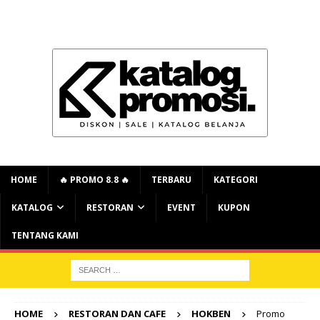
HOME
🔥 PROMO 8.8 🔥
TERBARU
KATEGORI
KATALOG
RESTORAN
EVENT
KUPON
TENTANG KAMI
HOME
RESTORAN DAN CAFE
HOKBEN
Promo