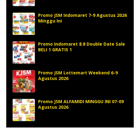
Promo JSM Indomaret 7-9 Agustus 2026
Minggu Ini
Promo Indomaret 8.8 Double Date Sale
BELI 1 GRATIS 1
Promo JSM Lottemart Weekend 6-9
Agustus 2026
Promo JSM ALFAMIDI MINGGU INI 07-09
Agustus 2026