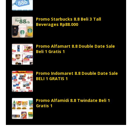
Promo Starbucks 8.8 Beli 3 Tall
Beverages Rp88.000
Promo Alfamart 8.8 Double Date Sale
Beli 1 Gratis 1
Promo Indomaret 8.8 Double Date Sale
BELI 1 GRATIS 1
Promo Alfamidi 8.8 Twindate Beli 1
Gratis 1