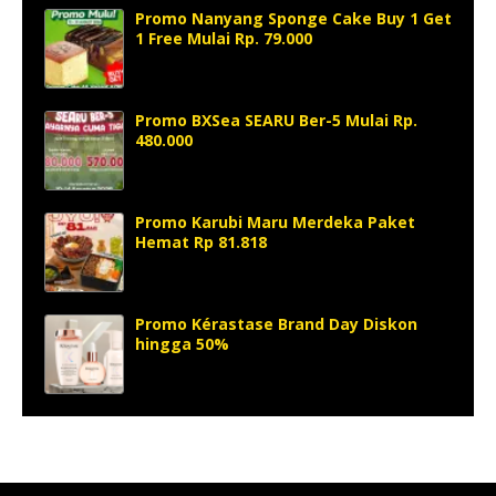
Promo Nanyang Sponge Cake Buy 1 Get
1 Free Mulai Rp. 79.000
Promo BXSea SEARU Ber-5 Mulai Rp.
480.000
Promo Karubi Maru Merdeka Paket
Hemat Rp 81.818
Promo Kérastase Brand Day Diskon
hingga 50%