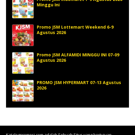
Minggu Ini
Promo JSM Lottemart Weekend 6-9
Agustus 2026
Promo JSM ALFAMIDI MINGGU INI 07-09
Agustus 2026
PROMO JSM HYPERMART 07-13 Agustus
2026
Katalogpromosi.com
adalah Sebuah Situs yang bertujuan