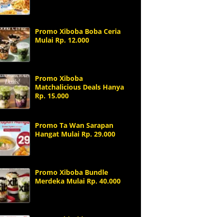
Promo Xiboba Boba Ceria
Mulai Rp. 12.000
Promo Xiboba
Matchalicious Deals Hanya
Rp. 15.000
Promo Ta Wan Sarapan
Hangat Mulai Rp. 29.000
Promo Xiboba Bundle
Merdeka Mulai Rp. 40.000