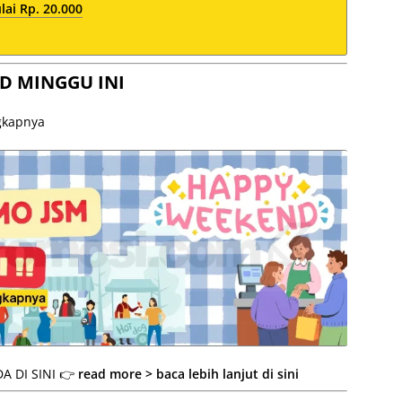
ai Rp. 20.000
D MINGGU INI
ngkapnya
A DI SINI 👉
read more > baca lebih lanjut di sini