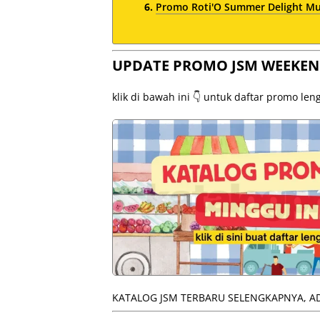
Promo Roti'O Summer Delight Mul
UPDATE PROMO JSM WEEKEN
klik di bawah ini 👇 untuk daftar promo le
KATALOG JSM TERBARU SELENGKAPNYA, AD