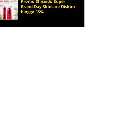
Promo Shiseido Super
Brand Day Skincare Diskon
hingga 55%