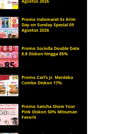
Agustus 2026
Promo Indomaret Es Krim
Day on Sunday Spesial 09
Agustus 2026
Promo Sociolla Double Date
8.8 Diskon hingga 85%
Promo Carl’s Jr. Merdeka
Combo Diskon 17%
Promo Sancha Show Your
Pink Diskon 50% Minuman
Favorit