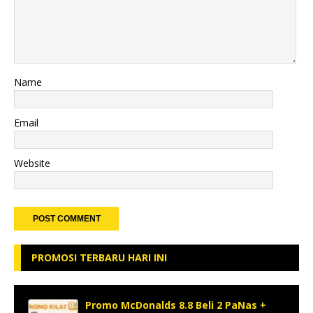
Name
Email
Website
PROMOSI TERBARU HARI INI
Promo McDonalds 8.8 Beli 2 PaNas +