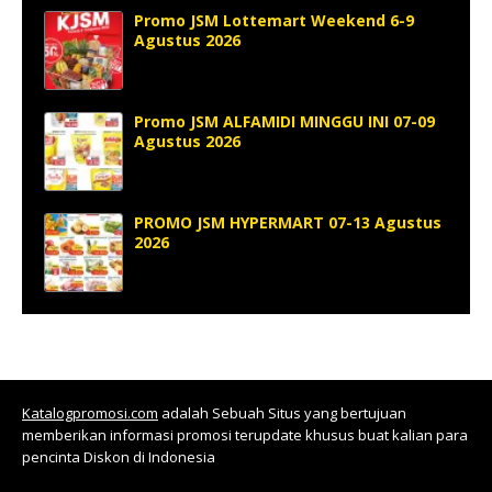
Promo JSM Lottemart Weekend 6-9
Agustus 2026
Promo JSM ALFAMIDI MINGGU INI 07-09
Agustus 2026
PROMO JSM HYPERMART 07-13 Agustus
2026
Katalogpromosi.com
adalah Sebuah Situs yang bertujuan
memberikan informasi promosi terupdate khusus buat kalian para
pencinta Diskon di Indonesia