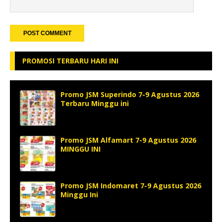
PROMOSI TERBARU HARI INI
Promo JSM Superindo 7-9 Agustus 2026
Terbaru Minggu ini
Promo JSM Alfamart 7-9 Agustus 2026
MINGGU INI
Promo JSM Indomaret 7-9 Agustus 2026
Minggu Ini