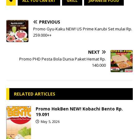
ALL YOU CAN EAT
GRILL
JAPANESE FOOD
PREVIOUS
Promo Gyu-Kaku NEW! US Prime Karubi Set mulai Rp.
259.000++
NEXT
Promo PHD Pesta Bola Dunia Paket Hemat Rp.
140.000
RELATED ARTICLES
Promo HokBen NEW! Kobachi Bento Rp.
19.091
May 5, 2026