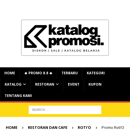
HOME
🔥 PROMO 8.8 🔥
TERBARU
KATEGORI
KATALOG
RESTORAN
EVENT
KUPON
TENTANG KAMI
HOME
RESTORAN DAN CAFE
ROTI'O
Promo Roti’O