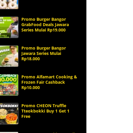
Promo Burger Bangor
GrabFood Deals Jawara
Series Mulai Rp19.000
Promo Burger Bangor
Jawara Series Mulai
Rp18.000
Promo Alfamart Cooking &
Frozen Fair Cashback
Rp10.000
Promo CHEON Truffle
Tteokbokki Buy 1 Get 1
Free