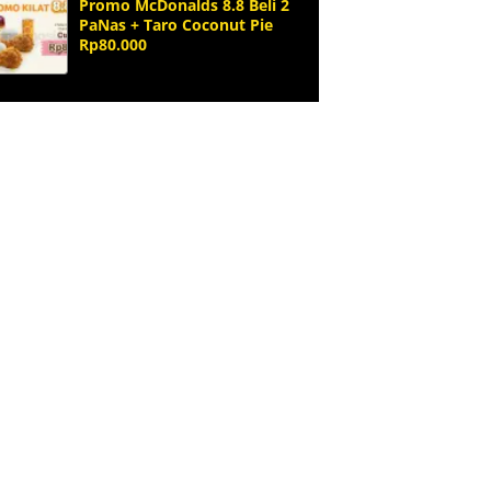
Promo McDonalds 8.8 Beli 2
PaNas + Taro Coconut Pie
Rp80.000