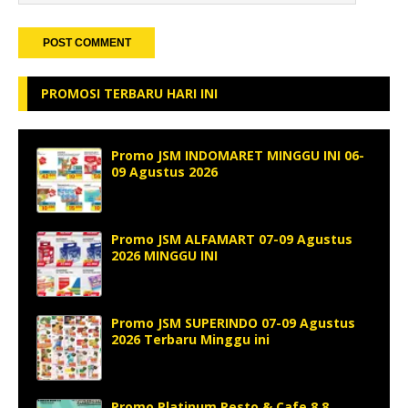
PROMOSI TERBARU HARI INI
Promo JSM INDOMARET MINGGU INI 06-
09 Agustus 2026
Promo JSM ALFAMART 07-09 Agustus
2026 MINGGU INI
Promo JSM SUPERINDO 07-09 Agustus
2026 Terbaru Minggu ini
Promo Platinum Resto & Cafe 8.8