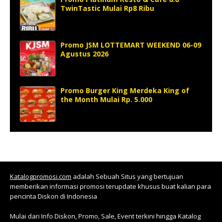
TwinTastic Mulai Rp8 Ribu
Promo JSM LOTTEMART WEEKEND 06-09
Agustus 2026
Promo Burger King Merdeka King of
the Month Mulai Rp. 5.000
Katalogpromosi.com
adalah Sebuah Situs yang bertujuan
memberikan informasi promosi terupdate khusus buat kalian para
pencinta Diskon di Indonesia
Mulai dari Info Diskon, Promo, Sale, Event terkini hingga Katalog