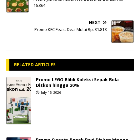
16.364
NEXT
Promo KFC Feast Deal Mulai Rp. 31.818
RELATED ARTICLES
Promo LEGO Blibli Koleksi Sepak Bola
Diskon hingga 20%
July 15, 2026
Promo Sweety Popok Bayi Diskon hingga