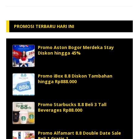
PROMOSI TERBARU HARI INI
Promo Aston Bogor Merdeka Stay
Diskon hingga 45%
Promo iBox 8.8 Diskon Tambahan
hingga Rp888.000
Promo Starbucks 8.8 Beli 3 Tall
Beverages Rp88.000
Promo Alfamart 8.8 Double Date Sale
Beli 1 Gratis 1