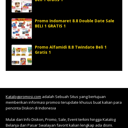
Promo Indomaret 8.8 Double Date Sale
BELI 1 GRATIS 1
Promo Alfamidi 8.8 Twindate Beli 1
Gratis 1
Katalogpromosi.com
adalah Sebuah Situs yang bertujuan
memberikan informasi promosi terupdate khusus buat kalian para
pencinta Diskon di Indonesia
Mulai dari Info Diskon, Promo, Sale, Event terkini hingga Katalog
Belanja dari Pasar Swalayan favorit kalian lengkap ada disini.