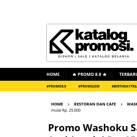
HOME
🔥 PROMO 8.8 🔥
TERBAR
#PROMO8.8
#PROMOJSM
#BIRTHDAYTRE
HOME
RESTORAN DAN CAFE
WAS
mulai Rp. 25.000
Promo Washoku Sa