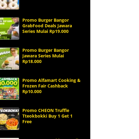
Promo Burger Bangor
GrabFood Deals Jawara
Series Mulai Rp19.000
Promo Burger Bangor
Jawara Series Mulai
Rp18.000
Promo Alfamart Cooking &
Frozen Fair Cashback
Rp10.000
Promo CHEON Truffle
Tteokbokki Buy 1 Get 1
Free