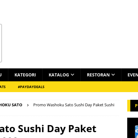
U
KATEGORI
KATALOG
RESTORAN
EVE
ATS
#PAYDAYDEALS
HOKU SATO
Promo Washoku Sato Sushi Day Paket Sushi
P
to Sushi Day Paket