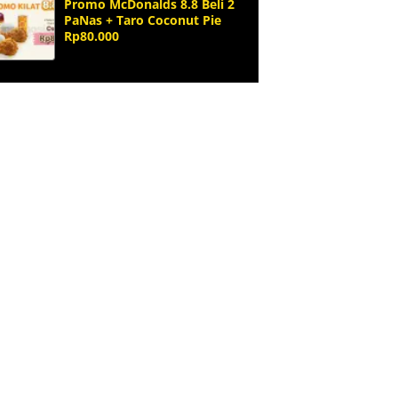
Promo McDonalds 8.8 Beli 2
PaNas + Taro Coconut Pie
Rp80.000