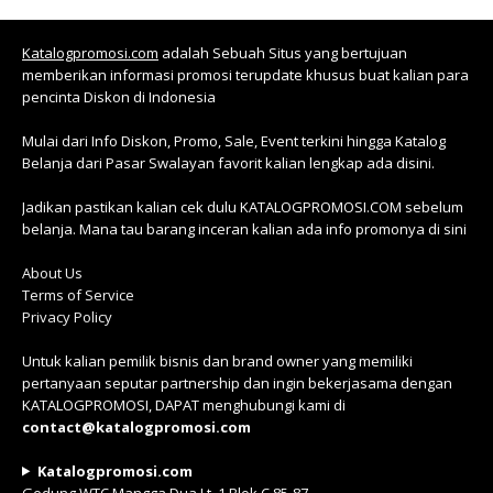
Katalogpromosi.com
adalah Sebuah Situs yang bertujuan
memberikan informasi promosi terupdate khusus buat kalian para
pencinta Diskon di Indonesia
Mulai dari Info Diskon, Promo, Sale, Event terkini hingga Katalog
Belanja dari Pasar Swalayan favorit kalian lengkap ada disini.
Jadikan pastikan kalian cek dulu KATALOGPROMOSI.COM sebelum
belanja. Mana tau barang inceran kalian ada info promonya di sini
About Us
Terms of Service
Privacy Policy
Untuk kalian pemilik bisnis dan brand owner yang memiliki
pertanyaan seputar partnership dan ingin bekerjasama dengan
KATALOGPROMOSI, DAPAT menghubungi kami di
contact@katalogpromosi.com
Katalogpromosi.com
Gedung WTC Mangga Dua Lt. 1 Blok C.85-87