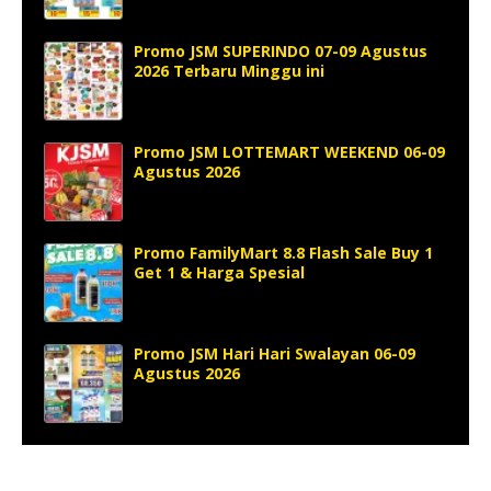
Promo JSM SUPERINDO 07-09 Agustus
2026 Terbaru Minggu ini
Promo JSM LOTTEMART WEEKEND 06-09
Agustus 2026
Promo FamilyMart 8.8 Flash Sale Buy 1
Get 1 & Harga Spesial
Promo JSM Hari Hari Swalayan 06-09
Agustus 2026